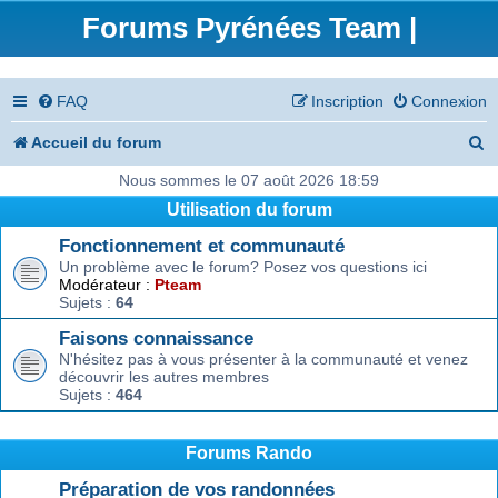
Forums Pyrénées Team |
FAQ
Inscription
Connexion
R
Accueil du forum
e
Nous sommes le 07 août 2026 18:59
Utilisation du forum
c
Fonctionnement et communauté
h
Un problème avec le forum? Posez vos questions ici
e
Modérateur :
Pteam
Sujets :
64
r
Faisons connaissance
c
N'hésitez pas à vous présenter à la communauté et venez
découvrir les autres membres
h
Sujets :
464
e
r
Forums Rando
Préparation de vos randonnées