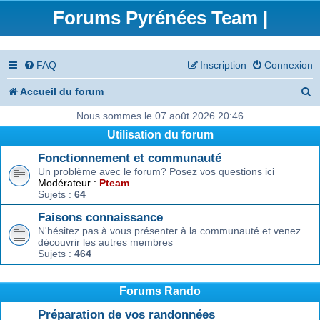
Forums Pyrénées Team |
FAQ
Inscription
Connexion
R
Accueil du forum
e
Nous sommes le 07 août 2026 20:46
Utilisation du forum
c
Fonctionnement et communauté
h
Un problème avec le forum? Posez vos questions ici
e
Modérateur :
Pteam
Sujets :
64
r
Faisons connaissance
c
N'hésitez pas à vous présenter à la communauté et venez
découvrir les autres membres
h
Sujets :
464
e
r
Forums Rando
Préparation de vos randonnées