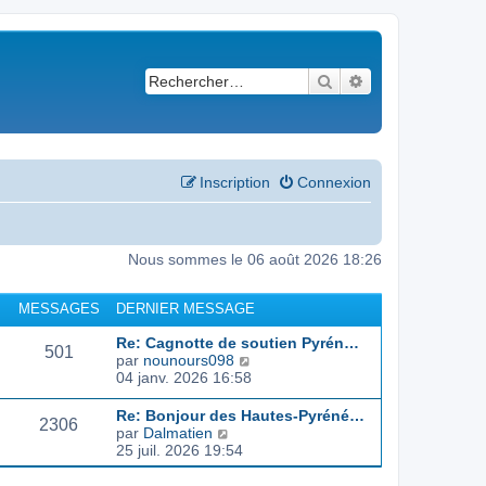
Rechercher
Recherche avancé
Inscription
Connexion
Nous sommes le 06 août 2026 18:26
MESSAGES
DERNIER MESSAGE
Re: Cagnotte de soutien Pyrén…
501
C
par
nounours098
o
04 janv. 2026 16:58
n
s
Re: Bonjour des Hautes-Pyréné…
2306
u
C
par
Dalmatien
l
o
25 juil. 2026 19:54
t
n
e
s