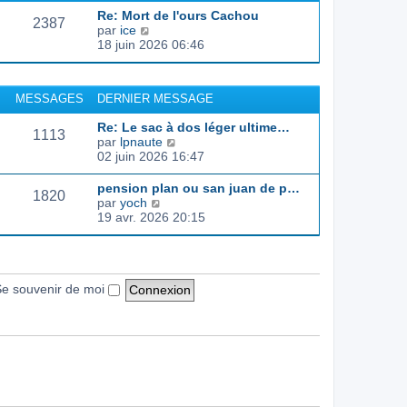
d
e
e
s
Re: Mort de l'ours Cachou
e
r
s
2387
C
par
ice
r
l
a
o
18 juin 2026 06:46
n
e
g
n
i
d
e
s
e
e
u
r
r
MESSAGES
DERNIER MESSAGE
l
m
n
t
e
i
Re: Le sac à dos léger ultime…
e
s
1113
e
C
par
lpnaute
r
s
r
o
02 juin 2026 16:47
l
a
m
n
e
g
e
s
pension plan ou san juan de p…
d
e
s
1820
u
C
par
yoch
e
s
l
o
19 avr. 2026 20:15
r
a
t
n
n
g
e
s
i
e
r
u
e
l
l
r
e
t
e souvenir de moi
m
d
e
e
e
r
s
r
l
s
n
e
a
i
d
g
e
e
e
r
r
m
n