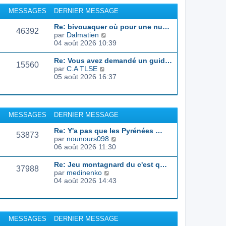
r
u
MESSAGES
DERNIER MESSAGE
l
l
e
t
Re: bivouaquer où pour une nu…
d
46392
e
C
par
Dalmatien
e
r
o
04 août 2026 10:39
r
l
n
n
e
s
Re: Vous avez demandé un guid…
i
d
15560
u
C
par
C.A TLSE
e
e
l
o
05 août 2026 16:37
r
r
t
n
m
n
e
s
e
i
r
u
s
e
l
l
s
r
MESSAGES
DERNIER MESSAGE
e
t
a
m
d
e
g
e
Re: Y'a pas que les Pyrénées …
e
r
53873
e
s
C
par
nounours098
r
l
s
o
06 août 2026 11:30
n
e
a
n
i
d
g
s
e
Re: Jeu montagnard du c'est q…
e
37988
e
u
r
C
par
medinenko
r
l
m
o
04 août 2026 14:43
n
t
e
n
i
e
s
s
e
r
s
u
r
l
a
l
m
MESSAGES
DERNIER MESSAGE
e
g
t
e