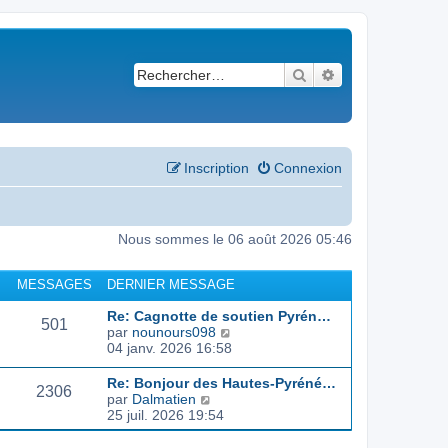
Rechercher
Recherche avancé
Inscription
Connexion
Nous sommes le 06 août 2026 05:46
MESSAGES
DERNIER MESSAGE
Re: Cagnotte de soutien Pyrén…
501
C
par
nounours098
o
04 janv. 2026 16:58
n
s
Re: Bonjour des Hautes-Pyréné…
2306
u
C
par
Dalmatien
l
o
25 juil. 2026 19:54
t
n
e
s