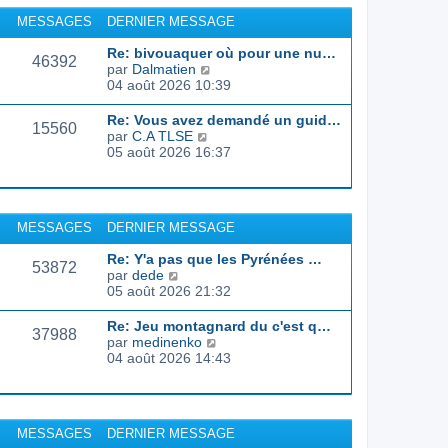
r
u
MESSAGES
DERNIER MESSAGE
l
l
e
t
Re: bivouaquer où pour une nu…
d
46392
e
C
par
Dalmatien
e
r
o
04 août 2026 10:39
r
l
n
n
e
s
Re: Vous avez demandé un guid…
i
d
15560
u
C
par
C.A TLSE
e
e
l
o
05 août 2026 16:37
r
r
t
n
m
n
e
s
e
i
r
u
s
e
l
l
s
r
MESSAGES
DERNIER MESSAGE
e
t
a
m
d
e
g
e
Re: Y'a pas que les Pyrénées …
e
r
53872
e
s
C
par
dede
r
l
s
o
05 août 2026 21:32
n
e
a
n
i
d
g
s
e
Re: Jeu montagnard du c'est q…
e
37988
e
u
r
C
par
medinenko
r
l
m
o
04 août 2026 14:43
n
t
e
n
i
e
s
s
e
r
s
u
r
l
a
l
m
MESSAGES
DERNIER MESSAGE
e
g
t
e