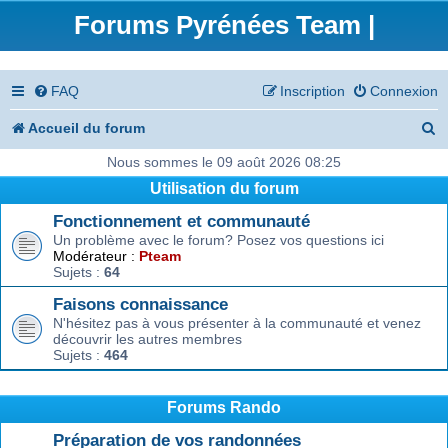
Forums Pyrénées Team |
FAQ
Inscription
Connexion
R
Accueil du forum
e
Nous sommes le 09 août 2026 08:25
Utilisation du forum
c
Fonctionnement et communauté
h
Un problème avec le forum? Posez vos questions ici
e
Modérateur :
Pteam
Sujets :
64
r
Faisons connaissance
c
N'hésitez pas à vous présenter à la communauté et venez
découvrir les autres membres
h
Sujets :
464
e
r
Forums Rando
Préparation de vos randonnées