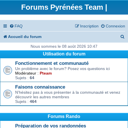
Forums Pyrénées Team |
FAQ
Inscription
Connexion
R
Accueil du forum
e
Nous sommes le 08 août 2026 10:47
Utilisation du forum
c
Fonctionnement et communauté
h
Un problème avec le forum? Posez vos questions ici
e
Modérateur :
Pteam
Sujets :
64
r
Faisons connaissance
c
N'hésitez pas à vous présenter à la communauté et venez
découvrir les autres membres
h
Sujets :
464
e
r
Forums Rando
Préparation de vos randonnées