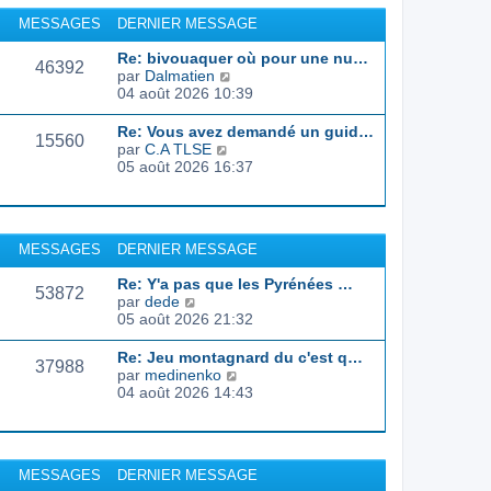
r
u
MESSAGES
DERNIER MESSAGE
l
l
e
t
Re: bivouaquer où pour une nu…
d
46392
e
C
par
Dalmatien
e
r
o
04 août 2026 10:39
r
l
n
n
e
s
Re: Vous avez demandé un guid…
i
d
15560
u
C
par
C.A TLSE
e
e
l
o
05 août 2026 16:37
r
r
t
n
m
n
e
s
e
i
r
u
s
e
l
l
s
r
MESSAGES
DERNIER MESSAGE
e
t
a
m
d
e
g
e
Re: Y'a pas que les Pyrénées …
e
r
53872
e
s
C
par
dede
r
l
s
o
05 août 2026 21:32
n
e
a
n
i
d
g
s
e
Re: Jeu montagnard du c'est q…
e
37988
e
u
r
C
par
medinenko
r
l
m
o
04 août 2026 14:43
n
t
e
n
i
e
s
s
e
r
s
u
r
l
a
l
m
MESSAGES
DERNIER MESSAGE
e
g
t
e