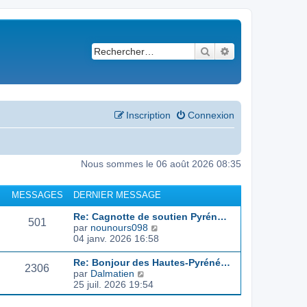
Rechercher
Recherche avancé
Inscription
Connexion
Nous sommes le 06 août 2026 08:35
MESSAGES
DERNIER MESSAGE
Re: Cagnotte de soutien Pyrén…
501
C
par
nounours098
o
04 janv. 2026 16:58
n
s
Re: Bonjour des Hautes-Pyréné…
2306
u
C
par
Dalmatien
l
o
25 juil. 2026 19:54
t
n
e
s