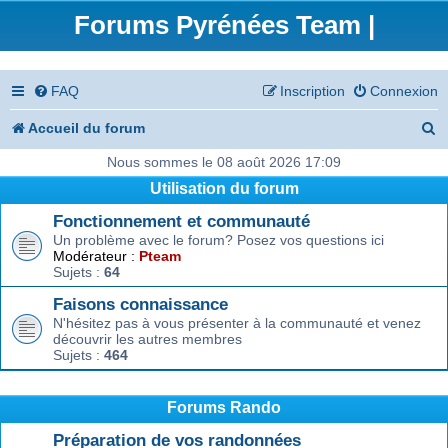
Forums Pyrénées Team |
FAQ
Inscription
Connexion
R
Accueil du forum
e
Nous sommes le 08 août 2026 17:09
Utilisation du forum
c
Fonctionnement et communauté
h
Un problème avec le forum? Posez vos questions ici
e
Modérateur :
Pteam
Sujets :
64
r
Faisons connaissance
c
N'hésitez pas à vous présenter à la communauté et venez
découvrir les autres membres
h
Sujets :
464
e
r
Forums Rando
Préparation de vos randonnées