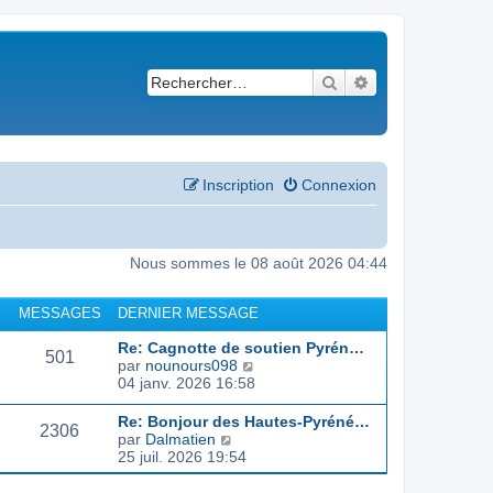
Rechercher
Recherche avancé
Inscription
Connexion
Nous sommes le 08 août 2026 04:44
MESSAGES
DERNIER MESSAGE
Re: Cagnotte de soutien Pyrén…
501
C
par
nounours098
o
04 janv. 2026 16:58
n
s
Re: Bonjour des Hautes-Pyréné…
2306
u
C
par
Dalmatien
l
o
25 juil. 2026 19:54
t
n
e
s