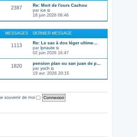
d
e
e
s
Re: Mort de l'ours Cachou
e
r
s
2387
C
par
ice
r
l
a
o
18 juin 2026 06:46
n
e
g
n
i
d
e
s
e
e
u
r
r
MESSAGES
DERNIER MESSAGE
l
m
n
t
e
i
Re: Le sac à dos léger ultime…
e
s
1113
e
C
par
lpnaute
r
s
r
o
02 juin 2026 16:47
l
a
m
n
e
g
e
s
pension plan ou san juan de p…
d
e
s
1820
u
C
par
yoch
e
s
l
o
19 avr. 2026 20:15
r
a
t
n
n
g
e
s
i
e
r
u
e
l
l
r
e
t
e souvenir de moi
m
d
e
e
e
r
s
r
l
s
n
e
a
i
d
g
e
e
e
r
r
m
n