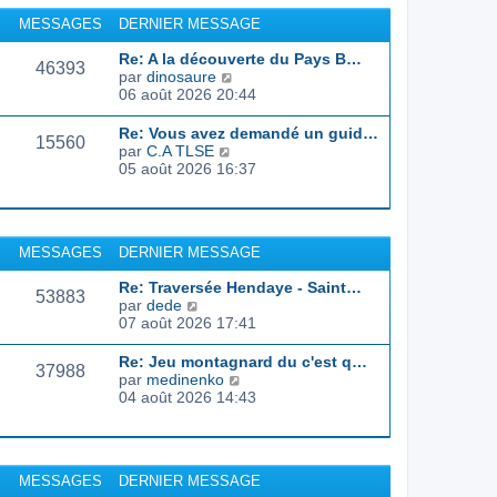
r
u
MESSAGES
DERNIER MESSAGE
l
l
e
t
Re: A la découverte du Pays B…
d
46393
e
C
par
dinosaure
e
r
o
06 août 2026 20:44
r
l
n
n
e
s
Re: Vous avez demandé un guid…
i
d
15560
u
C
par
C.A TLSE
e
e
l
o
05 août 2026 16:37
r
r
t
n
m
n
e
s
e
i
r
u
s
e
l
l
s
r
MESSAGES
DERNIER MESSAGE
e
t
a
m
d
e
g
e
Re: Traversée Hendaye - Saint…
e
r
53883
e
s
C
par
dede
r
l
s
o
07 août 2026 17:41
n
e
a
n
i
d
g
s
e
Re: Jeu montagnard du c'est q…
e
37988
e
u
r
C
par
medinenko
r
l
m
o
04 août 2026 14:43
n
t
e
n
i
e
s
s
e
r
s
u
r
l
a
l
m
MESSAGES
DERNIER MESSAGE
e
g
t
e