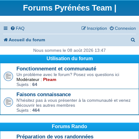
Forums Pyrénées Team |
FAQ
Inscription
Connexion
R
Accueil du forum
e
Nous sommes le 08 août 2026 13:47
Utilisation du forum
c
Fonctionnement et communauté
h
Un problème avec le forum? Posez vos questions ici
e
Modérateur :
Pteam
Sujets :
64
r
Faisons connaissance
c
N'hésitez pas à vous présenter à la communauté et venez
découvrir les autres membres
h
Sujets :
464
e
r
Forums Rando
Préparation de vos randonnées