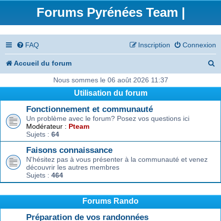
Forums Pyrénées Team |
FAQ
Inscription
Connexion
R
Accueil du forum
e
Nous sommes le 06 août 2026 11:37
Utilisation du forum
c
Fonctionnement et communauté
h
Un problème avec le forum? Posez vos questions ici
e
Modérateur :
Pteam
Sujets :
64
r
Faisons connaissance
c
N'hésitez pas à vous présenter à la communauté et venez
découvrir les autres membres
h
Sujets :
464
e
r
Forums Rando
Préparation de vos randonnées