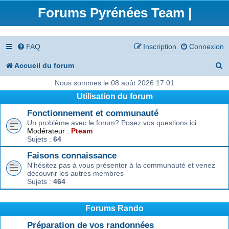
Forums Pyrénées Team |
FAQ
Inscription
Connexion
R
Accueil du forum
e
Nous sommes le 08 août 2026 17:01
Utilisation du forum
c
Fonctionnement et communauté
h
Un problème avec le forum? Posez vos questions ici
e
Modérateur :
Pteam
Sujets :
64
r
Faisons connaissance
c
N'hésitez pas à vous présenter à la communauté et venez
découvrir les autres membres
h
Sujets :
464
e
r
Forums Rando
Préparation de vos randonnées