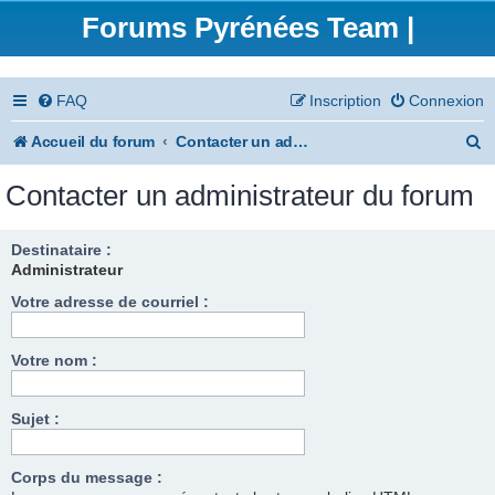
Forums Pyrénées Team |
FAQ
Inscription
Connexion
R
Accueil du forum
Contacter un administrateur du forum
e
Contacter un administrateur du forum
c
h
Destinataire :
Administrateur
e
Votre adresse de courriel :
r
c
Votre nom :
h
e
Sujet :
r
Corps du message :