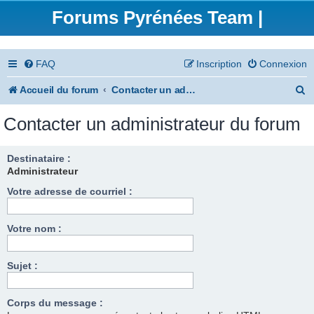
Forums Pyrénées Team |
FAQ
Inscription
Connexion
R
Accueil du forum
Contacter un administrateur du forum
e
Contacter un administrateur du forum
c
h
Destinataire :
Administrateur
e
Votre adresse de courriel :
r
c
Votre nom :
h
e
Sujet :
r
Corps du message :