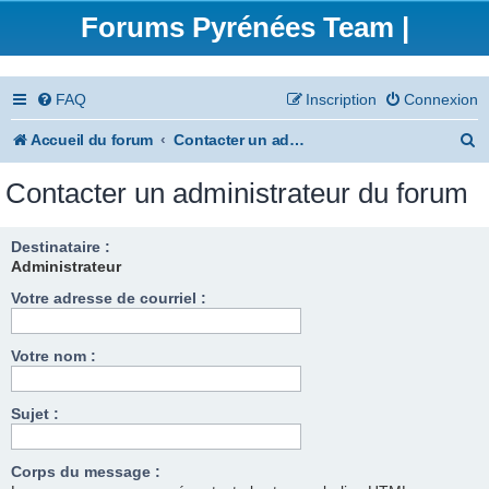
Forums Pyrénées Team |
FAQ
Inscription
Connexion
R
Accueil du forum
Contacter un administrateur du forum
e
Contacter un administrateur du forum
c
h
Destinataire :
Administrateur
e
Votre adresse de courriel :
r
c
Votre nom :
h
e
Sujet :
r
Corps du message :