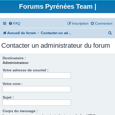
Forums Pyrénées Team |
FAQ
Inscription
Connexion
R
Accueil du forum
Contacter un administrateur du forum
e
Contacter un administrateur du forum
c
h
Destinataire :
Administrateur
e
Votre adresse de courriel :
r
c
Votre nom :
h
e
Sujet :
r
Corps du message :