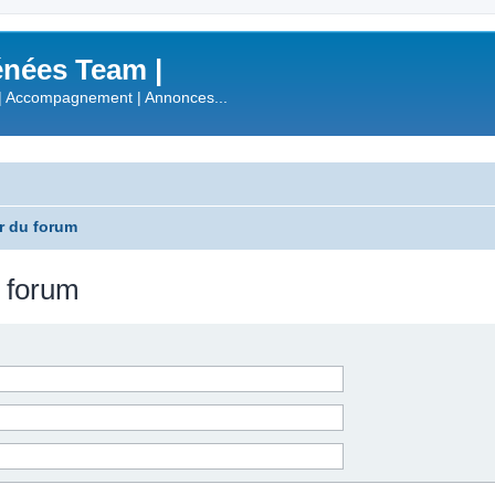
nées Team |
| Accompagnement | Annonces...
r du forum
u forum