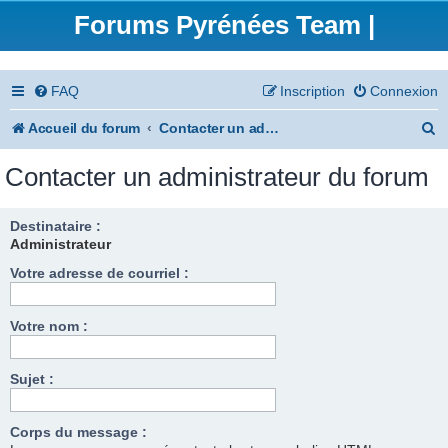
Forums Pyrénées Team |
FAQ
Inscription
Connexion
R
Accueil du forum
Contacter un administrateur du forum
e
Contacter un administrateur du forum
c
h
Destinataire :
Administrateur
e
Votre adresse de courriel :
r
c
Votre nom :
h
e
Sujet :
r
Corps du message :