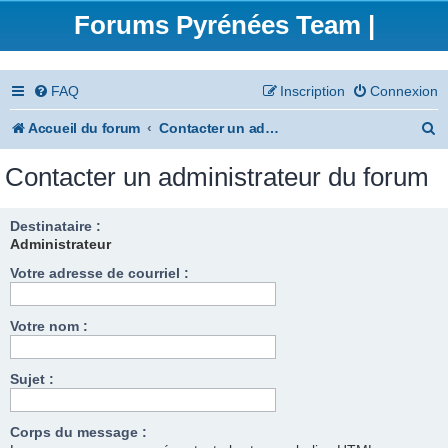
Forums Pyrénées Team |
FAQ
Inscription
Connexion
R
Accueil du forum
Contacter un administrateur du forum
e
Contacter un administrateur du forum
c
h
Destinataire :
Administrateur
e
Votre adresse de courriel :
r
c
Votre nom :
h
e
Sujet :
r
Corps du message :