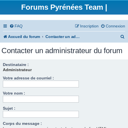
Forums Pyrénées Team |
FAQ
Inscription
Connexion
R
Accueil du forum
Contacter un administrateur du forum
e
Contacter un administrateur du forum
c
h
Destinataire :
Administrateur
e
Votre adresse de courriel :
r
c
Votre nom :
h
e
Sujet :
r
Corps du message :