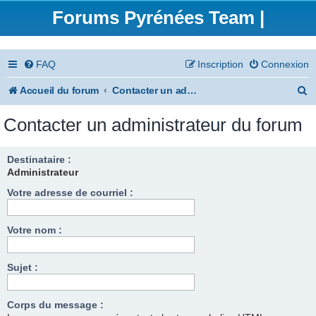
Forums Pyrénées Team |
FAQ
Inscription
Connexion
R
Accueil du forum
Contacter un administrateur du forum
e
Contacter un administrateur du forum
c
h
Destinataire :
Administrateur
e
Votre adresse de courriel :
r
c
Votre nom :
h
e
Sujet :
r
Corps du message :