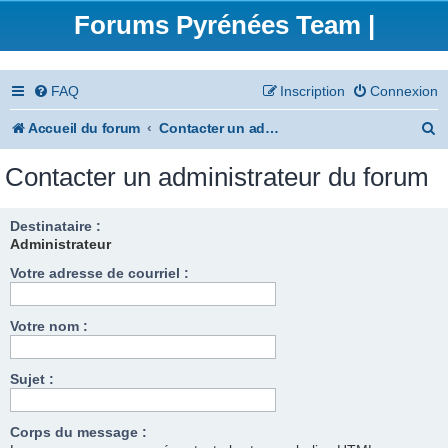
Forums Pyrénées Team |
FAQ
Inscription
Connexion
R
Accueil du forum
Contacter un administrateur du forum
e
Contacter un administrateur du forum
c
h
Destinataire :
Administrateur
e
Votre adresse de courriel :
r
c
Votre nom :
h
e
Sujet :
r
Corps du message :