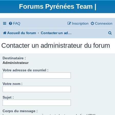
Forums Pyrénées Team |
FAQ
Inscription
Connexion
R
Accueil du forum
Contacter un administrateur du forum
e
Contacter un administrateur du forum
c
h
Destinataire :
Administrateur
e
Votre adresse de courriel :
r
c
Votre nom :
h
e
Sujet :
r
Corps du message :