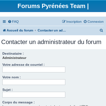
Forums Pyrénées Team |
FAQ
Inscription
Connexion
R
Accueil du forum
Contacter un administrateur du forum
e
Contacter un administrateur du forum
c
h
Destinataire :
Administrateur
e
Votre adresse de courriel :
r
c
Votre nom :
h
e
Sujet :
r
Corps du message :