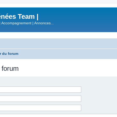
nées Team |
| Accompagnement | Annonces...
r du forum
u forum