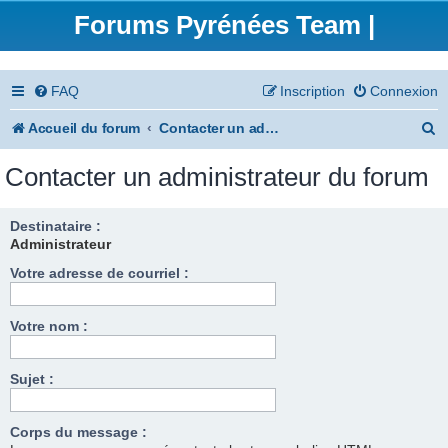
Forums Pyrénées Team |
FAQ
Inscription
Connexion
R
Accueil du forum
Contacter un administrateur du forum
e
Contacter un administrateur du forum
c
h
Destinataire :
Administrateur
e
Votre adresse de courriel :
r
c
Votre nom :
h
e
Sujet :
r
Corps du message :