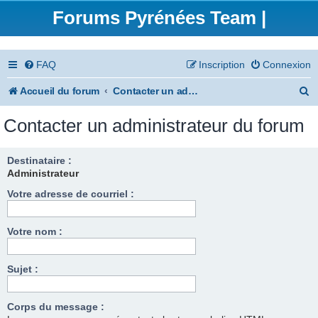
Forums Pyrénées Team |
FAQ
Inscription
Connexion
R
Accueil du forum
Contacter un administrateur du forum
e
Contacter un administrateur du forum
c
h
Destinataire :
Administrateur
e
Votre adresse de courriel :
r
c
Votre nom :
h
e
Sujet :
r
Corps du message :