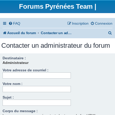
Forums Pyrénées Team |
FAQ
Inscription
Connexion
R
Accueil du forum
Contacter un administrateur du forum
e
Contacter un administrateur du forum
c
h
Destinataire :
Administrateur
e
Votre adresse de courriel :
r
c
Votre nom :
h
e
Sujet :
r
Corps du message :