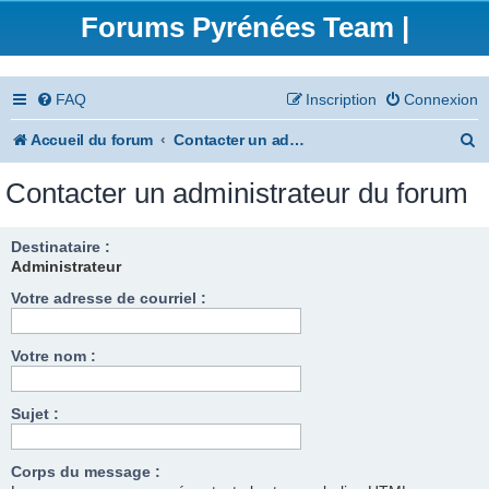
Forums Pyrénées Team |
FAQ
Inscription
Connexion
R
Accueil du forum
Contacter un administrateur du forum
e
Contacter un administrateur du forum
c
h
Destinataire :
Administrateur
e
Votre adresse de courriel :
r
c
Votre nom :
h
e
Sujet :
r
Corps du message :