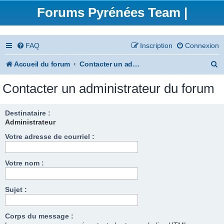
Forums Pyrénées Team |
FAQ
Inscription
Connexion
R
Accueil du forum
Contacter un administrateur du forum
e
Contacter un administrateur du forum
c
h
Destinataire :
Administrateur
e
Votre adresse de courriel :
r
c
Votre nom :
h
e
Sujet :
r
Corps du message :