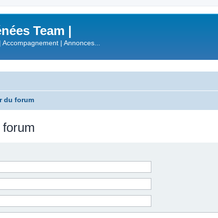
nées Team |
| Accompagnement | Annonces...
r du forum
u forum