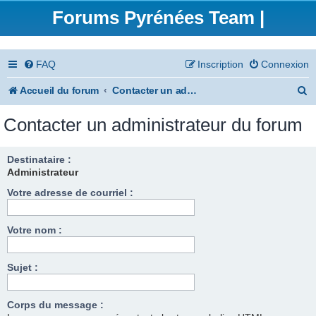
Forums Pyrénées Team |
FAQ
Inscription
Connexion
R
Accueil du forum
Contacter un administrateur du forum
e
Contacter un administrateur du forum
c
h
Destinataire :
Administrateur
e
Votre adresse de courriel :
r
c
Votre nom :
h
e
Sujet :
r
Corps du message :