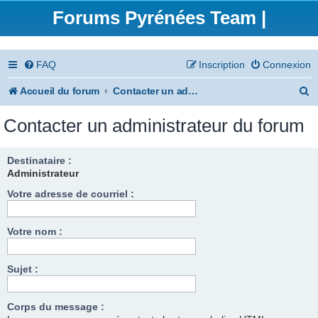
Forums Pyrénées Team |
FAQ
Inscription
Connexion
R
Accueil du forum
Contacter un administrateur du forum
e
Contacter un administrateur du forum
c
h
Destinataire :
Administrateur
e
Votre adresse de courriel :
r
c
Votre nom :
h
e
Sujet :
r
Corps du message :