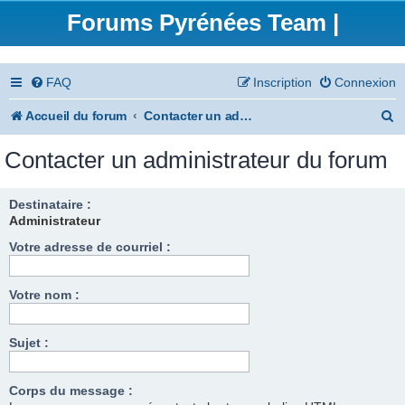
Forums Pyrénées Team |
FAQ
Inscription
Connexion
R
Accueil du forum
Contacter un administrateur du forum
e
Contacter un administrateur du forum
c
h
Destinataire :
Administrateur
e
Votre adresse de courriel :
r
c
Votre nom :
h
e
Sujet :
r
Corps du message :