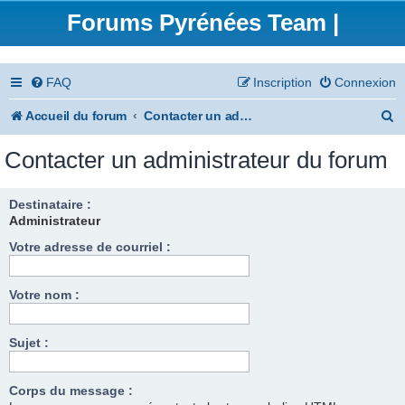
Forums Pyrénées Team |
FAQ
Inscription
Connexion
R
Accueil du forum
Contacter un administrateur du forum
e
Contacter un administrateur du forum
c
h
Destinataire :
Administrateur
e
Votre adresse de courriel :
r
c
Votre nom :
h
e
Sujet :
r
Corps du message :