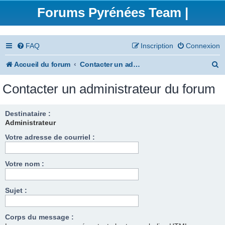
Forums Pyrénées Team |
FAQ
Inscription
Connexion
R
Accueil du forum
Contacter un administrateur du forum
e
Contacter un administrateur du forum
c
h
Destinataire :
Administrateur
e
Votre adresse de courriel :
r
c
Votre nom :
h
e
Sujet :
r
Corps du message :