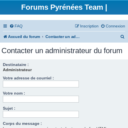
Forums Pyrénées Team |
FAQ
Inscription
Connexion
R
Accueil du forum
Contacter un administrateur du forum
e
Contacter un administrateur du forum
c
h
Destinataire :
Administrateur
e
Votre adresse de courriel :
r
c
Votre nom :
h
e
Sujet :
r
Corps du message :