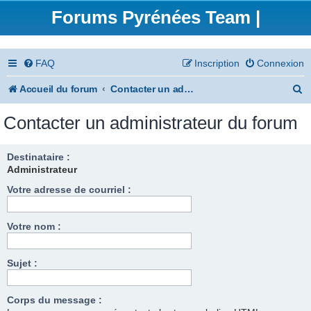
Forums Pyrénées Team |
FAQ
Inscription
Connexion
R
Accueil du forum
Contacter un administrateur du forum
e
Contacter un administrateur du forum
c
h
Destinataire :
Administrateur
e
Votre adresse de courriel :
r
c
Votre nom :
h
e
Sujet :
r
Corps du message :