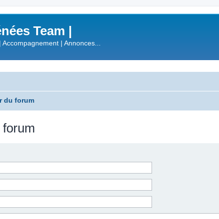
nées Team |
| Accompagnement | Annonces...
r du forum
u forum