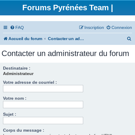
Forums Pyrénées Team |
FAQ
Inscription
Connexion
R
Accueil du forum
Contacter un administrateur du forum
e
Contacter un administrateur du forum
c
h
Destinataire :
Administrateur
e
Votre adresse de courriel :
r
c
Votre nom :
h
e
Sujet :
r
Corps du message :