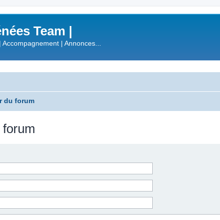
nées Team |
| Accompagnement | Annonces...
r du forum
u forum