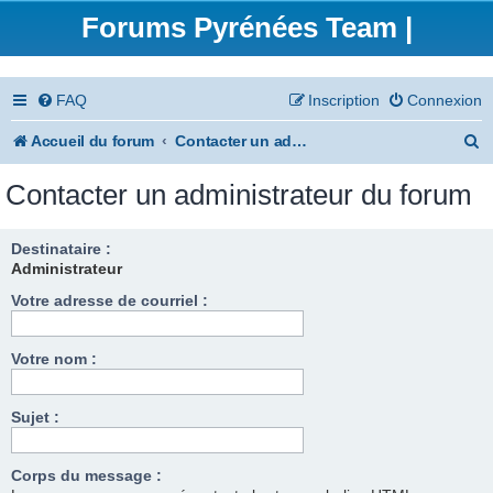
Forums Pyrénées Team |
FAQ
Inscription
Connexion
R
Accueil du forum
Contacter un administrateur du forum
e
Contacter un administrateur du forum
c
h
Destinataire :
Administrateur
e
Votre adresse de courriel :
r
c
Votre nom :
h
e
Sujet :
r
Corps du message :