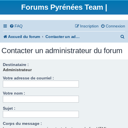
Forums Pyrénées Team |
FAQ
Inscription
Connexion
R
Accueil du forum
Contacter un administrateur du forum
e
Contacter un administrateur du forum
c
h
Destinataire :
Administrateur
e
Votre adresse de courriel :
r
c
Votre nom :
h
e
Sujet :
r
Corps du message :