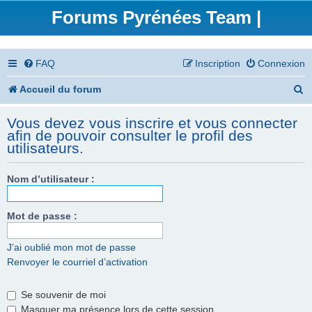
Forums Pyrénées Team |
FAQ
Inscription
Connexion
R
Accueil du forum
e
Vous devez vous inscrire et vous connecter
c
afin de pouvoir consulter le profil des
utilisateurs.
h
e
Nom d’utilisateur :
r
Mot de passe :
c
h
J’ai oublié mon mot de passe
e
Renvoyer le courriel d’activation
r
Se souvenir de moi
Masquer ma présence lors de cette session