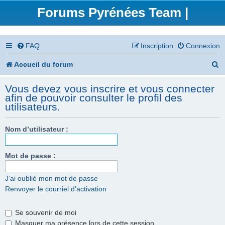
Forums Pyrénées Team |
FAQ
Inscription
Connexion
R
Accueil du forum
e
Vous devez vous inscrire et vous connecter
c
afin de pouvoir consulter le profil des
utilisateurs.
h
e
Nom d’utilisateur :
r
Mot de passe :
c
h
J’ai oublié mon mot de passe
e
Renvoyer le courriel d’activation
r
Se souvenir de moi
Masquer ma présence lors de cette session