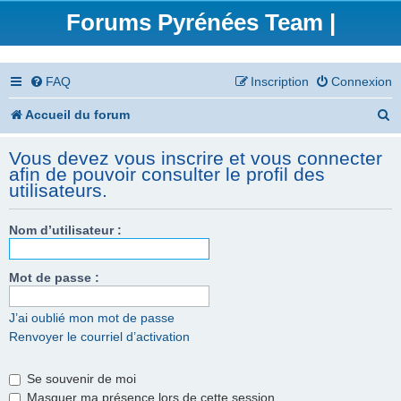
Forums Pyrénées Team |
FAQ
Inscription
Connexion
R
Accueil du forum
e
Vous devez vous inscrire et vous connecter
c
afin de pouvoir consulter le profil des
utilisateurs.
h
e
Nom d’utilisateur :
r
Mot de passe :
c
h
J’ai oublié mon mot de passe
e
Renvoyer le courriel d’activation
r
Se souvenir de moi
Masquer ma présence lors de cette session