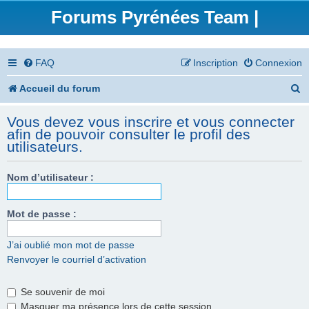
Forums Pyrénées Team |
FAQ
Inscription
Connexion
R
Accueil du forum
e
Vous devez vous inscrire et vous connecter
c
afin de pouvoir consulter le profil des
utilisateurs.
h
e
Nom d’utilisateur :
r
Mot de passe :
c
h
J’ai oublié mon mot de passe
e
Renvoyer le courriel d’activation
r
Se souvenir de moi
Masquer ma présence lors de cette session