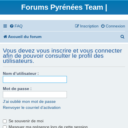
Forums Pyrénées Team |
FAQ
Inscription
Connexion
R
Accueil du forum
e
Vous devez vous inscrire et vous connecter
c
afin de pouvoir consulter le profil des
utilisateurs.
h
e
Nom d’utilisateur :
r
Mot de passe :
c
h
J’ai oublié mon mot de passe
e
Renvoyer le courriel d’activation
r
Se souvenir de moi
Masquer ma présence lors de cette session