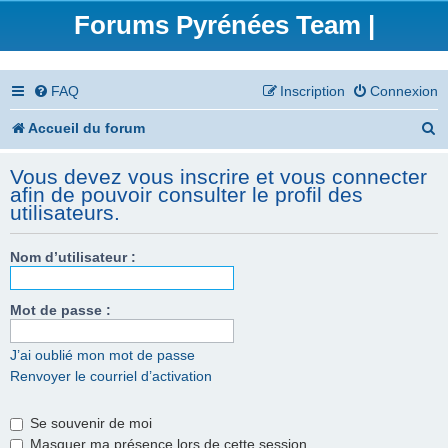
Forums Pyrénées Team |
FAQ
Inscription
Connexion
R
Accueil du forum
e
Vous devez vous inscrire et vous connecter
c
afin de pouvoir consulter le profil des
utilisateurs.
h
e
Nom d’utilisateur :
r
Mot de passe :
c
h
J’ai oublié mon mot de passe
e
Renvoyer le courriel d’activation
r
Se souvenir de moi
Masquer ma présence lors de cette session