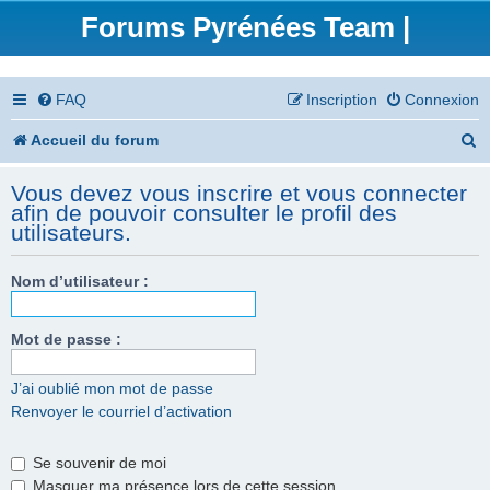
Forums Pyrénées Team |
FAQ
Inscription
Connexion
R
Accueil du forum
e
Vous devez vous inscrire et vous connecter
c
afin de pouvoir consulter le profil des
utilisateurs.
h
e
Nom d’utilisateur :
r
Mot de passe :
c
h
J’ai oublié mon mot de passe
e
Renvoyer le courriel d’activation
r
Se souvenir de moi
Masquer ma présence lors de cette session